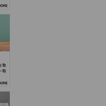
を取
ー取