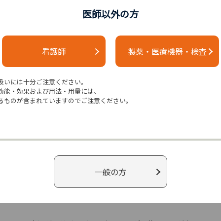
医師以外の方
イルにより小児がんサバイ
高血圧が主要ながん治療による
ることが可能に
障害のリスクを高める機序が明
看護師
製薬・医療機器・検査
/19）
に（2026/6/2）
扱いには十分ご注意ください。
News from
e
ca
効能・効果および用法・用量には、
るものが含まれていますのでご注意ください。
TE患者の“日本版出血リスクスコア”を提案」
を追加いたしまし
患に ASCO 2026で注目の腫瘍循環器トピックス」
を追加いた
一般の方
会 市民公開講座のお知らせ」
を追加いたしました。
NEW
から心臓を保護する治療法に新たなエビデンス」
を追加いたしまし