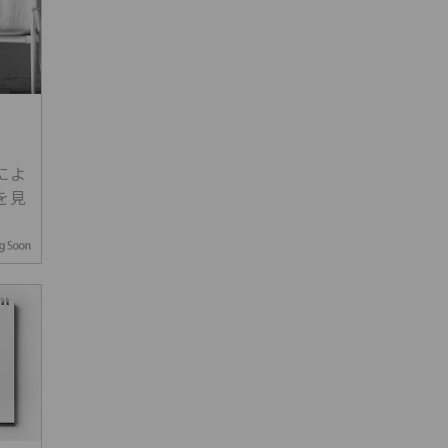
によ
を見