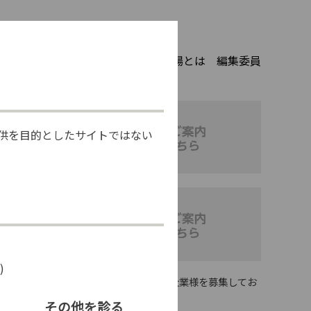
トップ
掲載記事
腫瘍循環器の広場とは
編集委員
供を目的としたサイトではない
)
現在、協賛していただける企業様を募集してお
ります。
その他を診る