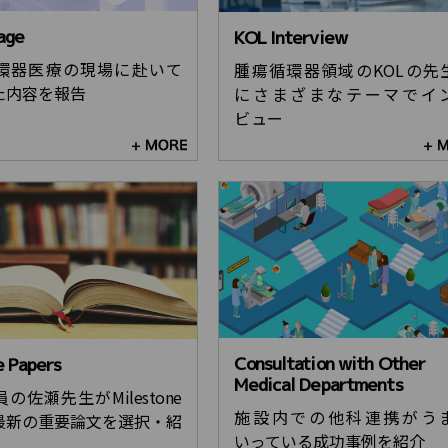
age
KOL Interview
環器医療の現場に赴いて
腫瘍循環器領域のKOLの先
た内容を報告
にさまざまなテーマでイ
ビュー
Consultation with Other
e Papers
Medical Departments
の佐瀬先生がMilestone
施設内での他科連携がう
最新の重要論文を選択・紹
いっている成功事例を紹介