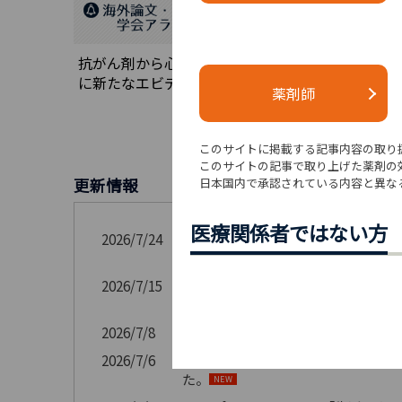
抗がん剤から心臓を保護する治療法
生活スタ
に新たなエビデンス（2026/7/6）
バーを守
薬剤師
（2026/6
このサイトに掲載する記事内容の取り
このサイトの記事で取り上げた薬剤の
更新情報
日本国内で承認されている内容と異な
医療関係者ではない方
2026/7/24
「京都府立医大、京都大 がん関連V
た。
NEW
2026/7/15
「前立腺がんが腫瘍循環器の中心的な疾
しました。
NEW
2026/7/8
「第9回日本腫瘍循環器学会学術集
2026/7/6
News from
e
cancerに
「抗がん剤
た。
NEW